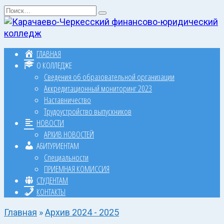
Перейти
Search
к
for:
содержанию
ГЛАВНАЯ
О КОЛЛЕДЖЕ
Сведения об образовательной организации
Аккредитационный мониторинг 2023
Наставничество
Трудоустройство выпускников
НОВОСТИ
АРХИВ НОВОСТЕЙ
АБИТУРИЕНТАМ
Специальности
ПРИЕМНАЯ КОМИССИЯ
СТУДЕНТАМ
КОНТАКТЫ
Главная
»
Архив 2024 - 2025