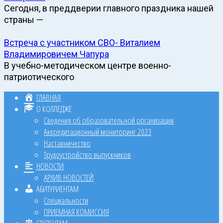
Сегодня, в преддверии главного праздника нашей
страны —
Встреча с участником СВО- Виталием
Владимировичем Чапура
В учебно-методическом центре военно-
патриотического
ГЛАВНАЯ
О КОЛЛЕДЖЕ
Сведения об образовательной организации
Аккредитационный мониторинг 2023
Наставничество
Трудоустройство выпускников
НОВОСТИ
АРХИВ НОВОСТЕЙ
АБИТУРИЕНТАМ
Специальности
ПРИЕМНАЯ КОМИССИЯ